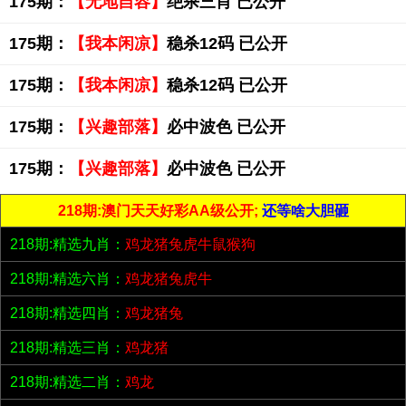
175期：
【无地自容】
绝杀三肖 已公开
175期：
【我本闲凉】
稳杀12码 已公开
175期：
【我本闲凉】
稳杀12码 已公开
175期：
【兴趣部落】
必中波色 已公开
175期：
【兴趣部落】
必中波色 已公开
218期:澳门天天好彩AA级公开;
还等啥大胆砸
218期:精选九肖：
鸡龙猪兔虎牛鼠猴狗
218期:精选六肖：
鸡龙猪兔虎牛
218期:精选四肖：
鸡龙猪兔
218期:精选三肖：
鸡龙猪
218期:精选二肖：
鸡龙