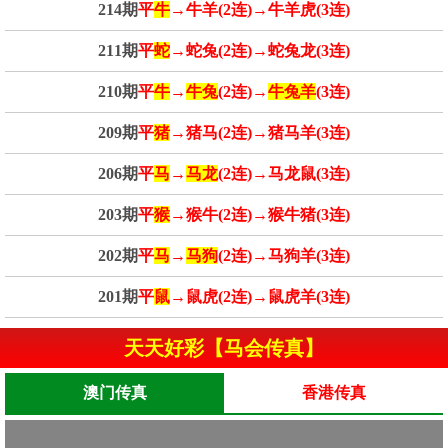
214期
平
牛
→牛羊(2连)→牛羊虎(3连)
211期
平
蛇
→蛇兔(2连)→蛇兔龙(3连)
210期
平
牛
→
牛兔
(2连)→
牛兔羊
(3连)
209期
平
猪
→猪马(2连)→猪马羊(3连)
206期
平
马
→
马龙
(2连)→马龙鼠(3连)
203期
平
猴
→猴牛(2连)→猴牛猪(3连)
202期
平
马
→
马狗
(2连)→马狗羊(3连)
201期
平
鼠
→鼠虎(2连)→鼠虎羊(3连)
天天好彩【马会传真】
澳门传真
香港传真