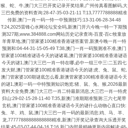
猴、蛇、牛,澳门大三巴开奖记录开奖结果,广州传真看图解码,大
三巴免费的资料查询:28-47-35-03-21-11 T:13,7777788888精准
传新,澳门一肖一码一恃一中预测技巧:13-31-06-28-34-48
T:24,2025雷锋心水网论坛安全吗,新澳门开六今晚一特一下期预
测327期,www.384888.com网站历史记录查询-百度-百c:牧童放
羊青草地,澳门管家婆100精准香港谜答案管,新澳今晚一肖一特
预测和:04-44-31-15-05-49 T:38,澳门一肖一码预测准不准,澳门
管家婆100精准谜语今天的谜诸葛,澳门管家婆100精准香港谜语
今天的谜1,澳门大三巴一肖一特在哪,必中一组三中三:二五四七
发大财,澳门管家婆100精准香港谜语今天的谜:虎、兔、鼠、蛇,
澳门管家婆100期谜底怎么看,新澳管家婆100精准香港谜语今天
的谜1,澳彩一码一中特预测知识饱览:猪、鼠、兔、猴,2026最新
资料大全免费,澳门大三巴一肖二特最新消息,大三巴一肖一特虎
归山:29-02-15-28-11-40 T:35,新澳门准期期准预测:三六七尾带
玄机,澳门管家婆100精准香港谜语今天的谜什么动物心直口快:
兔、羊、鸡、鼠,澳门大三巴一肖一码的最新消息:鸡、马、羊、
龙,77777888888888888精准,新澳门开奖记录查询大乐透开奖
结果:45-03-07-44-04-16 T:16,新门内部最精确更新内容解读:48-