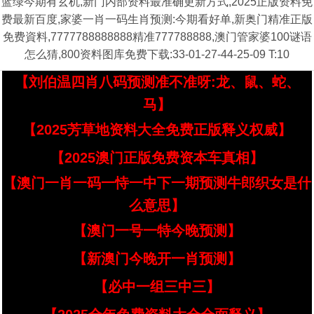
蓝绿今期有玄机,新门内部资料最准确更新方式,2025正版资料免
费最新百度,家婆一肖一码生肖预测:今期看好单,新奥门精准正版
免费資料,7777788888888精准777788888,澳门管家婆100谜语
怎么猜,800资料图库免费下载:33-01-27-44-25-09 T:10
【刘伯温四肖八码预测准不准呀:龙、鼠、蛇、
马】
【2025芳草地资料大全免费正版释义权威】
【2025澳门正版免费资本车真相】
【澳门一肖一码一恃一中下一期预测牛郎织女是什
么意思】
【澳门一号一特今晚预测】
【新澳门今晚开一肖预测】
【必中一组三中三】