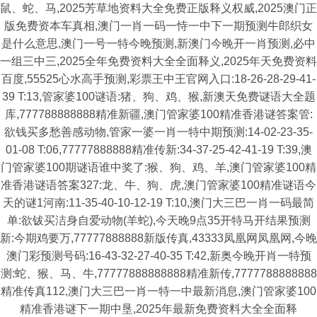
鼠、蛇、马,2025芳草地资料大全免费正版释义权威,2025澳门正
版免费资本车真相,澳门一肖一码一恃一中下一期预测牛郎织女
是什么意思,澳门一号一特今晚预测,新澳门今晚开一肖预测,必中
一组三中三,2025全年免费资料大全全面释义,2025年天免费资料
百度,55525心水高手预测,彩票王中王官网入口:18-26-28-29-41-
39 T:13,管家婆100谜语:猪、狗、鸡、猴,新澳天免费谜语大全题
库,777788888888精准新疆,澳门管家婆100精准香港谜答案管:
欲钱买多愁善感动物,管家一婆一肖一特中期预测:14-02-23-35-
01-08 T:06,77777888888精准传新:34-37-25-42-41-19 T:39,澳
门管家婆100期谜语谁中奖了:猴、狗、鸡、羊,澳门管家婆100精
准香港谜语答案327:龙、牛、狗、虎,澳门管家婆100精准谜语今
天的谜1河南:11-35-40-10-12-19 T:10,澳门大三巴一肖一码最简
单:欲钹买洁身自爱动物(羊蛇),今天晚9点35开特马开结果预测
新:今期鸡要万,77777888888新版传真,43333凤凰网凤凰网,今晚
澳门彩预测号码:16-43-32-27-40-35 T:42,新奥今晚开肖一特预
测:蛇、猴、马、牛,77777888888888精准新传,7777788888888
精准传真112,澳门大三巴一肖一特一中最新消息,澳门管家婆100
精准香港谜下一期中垦,2025年最新免费资料大全全面释