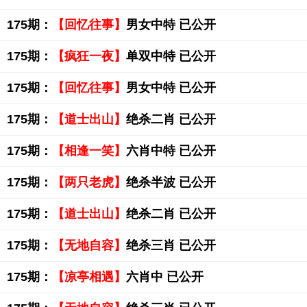
175期：
【回忆往事】
男女中特 已公开
175期：
【疯狂一夜】
单双中特 已公开
175期：
【回忆往事】
男女中特 已公开
175期：
【道士出山】
绝杀二肖 已公开
175期：
【相逢一笑】
六肖中特 已公开
175期：
【两只老虎】
绝杀半波 已公开
175期：
【道士出山】
绝杀二肖 已公开
175期：
【无地自容】
绝杀三肖 已公开
175期：
【凉亭相遇】
六肖中 已公开