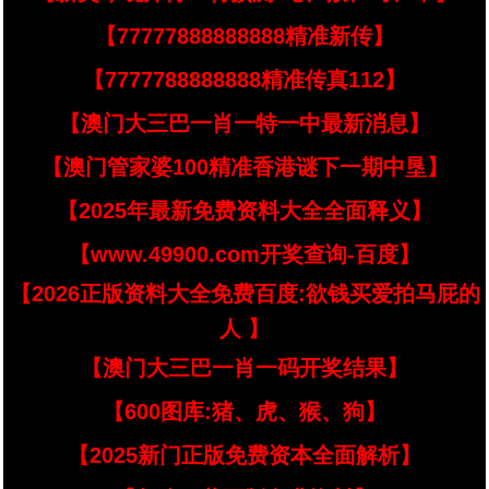
【77777888888888精准新传】
【7777788888888精准传真112】
【澳门大三巴一肖一特一中最新消息】
【澳门管家婆100精准香港谜下一期中垦】
【2025年最新免费资料大全全面释义】
【www.49900.com开奖查询-百度】
【2026正版资料大全免费百度:欲钱买爱拍马屁的
人 】
【澳门大三巴一肖一码开奖结果】
【600图库:猪、虎、猴、狗】
【2025新门正版免费资本全面解析】