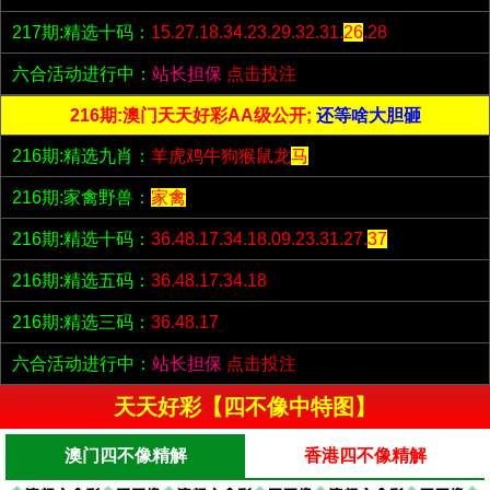
217期:精选十码：
15.27.18.34.23.29.32.31.
26
.28
六合活动进行中：
站长担保
点击投注
216期:澳门天天好彩AA级公开;
还等啥大胆砸
216期:精选九肖：
羊虎鸡牛狗猴鼠龙
马
216期:家禽野兽：
家禽
216期:精选十码：
36.48.17.34.18.09.23.31.27.
37
216期:精选五码：
36.48.17.34.18
216期:精选三码：
36.48.17
六合活动进行中：
站长担保
点击投注
天天好彩【四不像中特图】
澳门四不像精解
香港四不像精解