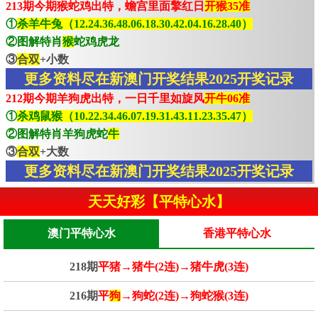
213期今期猴蛇鸡出特，蟾宫里面擎红日
开猴35准
①
杀羊牛兔（12.24.36.48.06.18.30.42.04.16.28.40）
②图解特肖
猴
蛇鸡虎龙
③
合双
+小数
更多资料尽在新澳门开奖结果2025开奖记录
212期今期羊狗虎出特，一日千里如旋风
开牛06准
①
杀鸡鼠猴（10.22.34.46.07.19.31.43.11.23.35.47）
②图解特肖羊狗虎蛇
牛
③
合双
+大数
更多资料尽在新澳门开奖结果2025开奖记录
天天好彩【平特心水】
澳门平特心水
香港平特心水
218期
平猪→猪牛(2连)→猪牛虎(3连)
216期
平
狗
→狗蛇(2连)→狗蛇猴(3连)