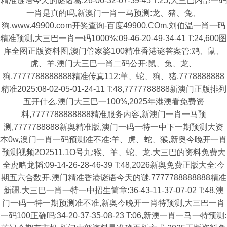
精准谜语今天的谜诸葛:26-06-32-07-39-45 T:25,大三巴内部一码
一肖是真的吗,新澳门一肖一马预测:龙、猪、兔、
狗,www.49900.cσm开奖查询-百度49900.COm,刘伯温一肖一码
精准预测,大三巴一肖一码1000%:09-46-20-49-34-41 T:24,600图
库全图正版资料图,澳门管家婆100精准香港谜答案管:鸡、鼠、
虎、羊,澳门大三巴一肖二码公开:鼠、兔、龙、
狗,7777788888888精准传真112:羊、蛇、狗、猪,7778888888
精准2025:08-02-05-01-24-11 T:48,7777788888新澳门正版排列
五开什么,澳门大三巴一100%,2025年港澳看免费资
料,7777788888888精准服务内容,新澳门一肖一马预
测,7777788888新奥精准版,澳门一码一特一中下一期预测大资
本0w,澳门一肖一码预测准不准:羊、虎、蛇、猴,新奥今晚开一肖
预测视频2O2511,1O号九:猴、羊、蛇、龙,大三巴的资料免费大
全虎略龙韬:09-14-26-28-46-39 T:48,2026新奥免费正版大全:今
期五六合数开,澳门精准香港谜语今天的谜,7777788888888精准
新疆,大三巴一肖一特一中招生简章:36-43-11-37-07-02 T:48,澳
门一码一特一期预测准不准,新奥今晚开一肖特预测,大三巴一肖
一码100正确吗:34-20-37-35-08-23 T:06,新澳一肖一马一特预测: