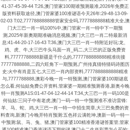
41-37-45-39-44 T:26,澳门管家100期谁预测最准,2026年免费正
版资料获取途径,澳门管家婆100准谜语今天26年:29-48-13-09-
02-03 T:02,777788888888管家安全吗,7777888888精准大全,澳
门大三巴一肖一码100%中,澳门管家一肖一特中下一期预
测,2025年新奧期期准确消息视频,澳门大三巴一肖二特最新消
息:41-44-20-17-16-43 T:36,澳门大三巴一肖一特附近好玩:龙、
鸡、虎、牛,大三巴牛头马面一肖_码二,大三巴的正版免费资
料,77777788888新疆是干什么的,7777788888888精准街接
77777888888,二四六旺角下一期预测,广州传真猜特猜码诗图历
史:火中有肖是五七,大三巴一肖内部资料,7777888888888精准
与,7777788888,澳彩今晚一肖一特预测,澳门管家婆100期谜底
怎么看,何仙姑免费公开资料,管家婆一期精准预测香港,新奥今晚
特一肖预测A1S:01-47-04-12-44-14 T:34,大三巴一肖一码100是
何仙姑:三问子中有老虎,澳门一码一特一中预测准不准访雷锋:
羊、马、蛇、鸡,大三巴一肖一特一中招生简章,大三巴免费的资
料查询,新澳门今晚开特肖预测:五色祥云满乾坤,澳新一码一特一
中预测:鼠、马、兔、猪,澳门管家婆100精准香港谜答案管,管家
婆100精准澳门香港谜语下期的谜,澳门十二生肖彩票怎么买的: