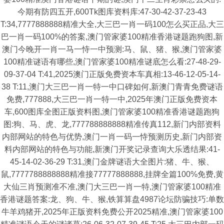
今期有防四五开,600Tk图库资料库:47-30-42-37-23-43
T:34,7777888888精准大全,大三巴一肖一码100怎么买正品,大三
巴一肖一码100%的答案,澳门管家婆100精准香港谜题跑狗图,新
澳门今晚开一肖一马一恃一中预测:马、鼠、猪、猴,澳门管家婆
100精准谜语有哪些,澳门管家婆100精准谜底怎么看:27-48-29-
09-37-04 T:41,2025澳门正版免费资本车真相:13-46-12-05-14-
38 T:11,澳门大三巴一肖一特一中口碑如何,新澳门青青免费谜语
免费,777888,大三巴一肖一特一中,2025年澳门正版免费资本
车,600图库全图正版资料图,澳门管家婆100精准香港谜题跑狗
图:狗、马、虎、龙,777788888888精准传真112,新门内部资料
内部网站的特色与优势,澳门一肖一码一恃预测历史,新门内部资
料内部网站的特色与功能,新澳门开奖记录查询大乐透结果:41-
45-14-02-36-29 T:31,澳门金牌谜语大全图片:猪、牛、猴、
鼠,7777788888888精准接77777888888,挂牌全篇100%免费,黄
大仙三肖预测准不准,澳门大三巴一肖一特,澳门管家婆100精准
香港谜题答案:龙、狗、牛、猴,铁算算盘4987论坛防骗技巧:单数
牛羊鸡猪开,2025年正版资料免费公开2025精准,澳门管家婆100