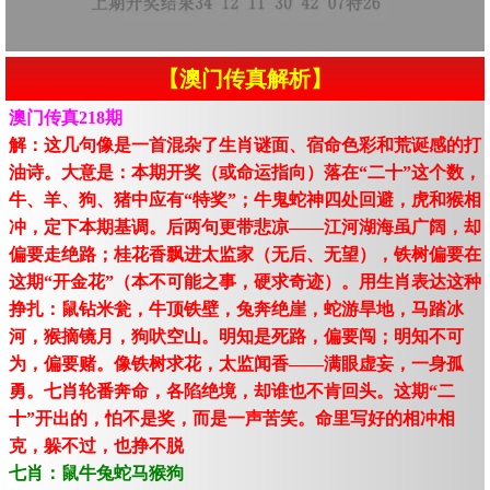
【澳门传真解析】
澳门传真218期
解：这几句像是一首混杂了生肖谜面、宿命色彩和荒诞感的打
油诗。大意是：本期开奖（或命运指向）落在“二十”这个数，
牛、羊、狗、猪中应有“特奖”；牛鬼蛇神四处回避，虎和猴相
冲，定下本期基调。后两句更带悲凉——江河湖海虽广阔，却
偏要走绝路；桂花香飘进太监家（无后、无望），铁树偏要在
这期“开金花”（本不可能之事，硬求奇迹）。用生肖表达这种
挣扎：鼠钻米瓮，牛顶铁壁，兔奔绝崖，蛇游旱地，马踏冰
河，猴摘镜月，狗吠空山。明知是死路，偏要闯；明知不可
为，偏要赌。像铁树求花，太监闻香——满眼虚妄，一身孤
勇。七肖轮番奔命，各陷绝境，却谁也不肯回头。这期“二
十”开出的，怕不是奖，而是一声苦笑。命里写好的相冲相
克，躲不过，也挣不脱
七肖：鼠牛兔蛇马猴狗