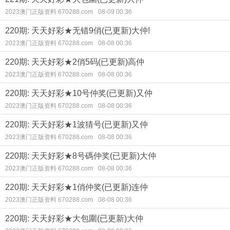
2023澳门正版资料 670288.com
08-09 00:36
220期: 天天好彩★无错9俏(已更新)大仲!
2023澳门正版资料 670288.com
08-08 00:36
220期: 天天好彩★2俏5码(已更新)高仲
2023澳门正版资料 670288.com
08-08 00:36
220期: 天天好彩★10号仲奖(已更新)又仲
2023澳门正版资料 670288.com
08-08 00:36
220期: 天天好彩★1波猜号(已更新)又仲
2023澳门正版资料 670288.com
08-08 00:36
220期: 天天好彩★8号碼仲奖(已更新)大仲
2023澳门正版资料 670288.com
08-08 00:36
220期: 天天好彩★1俏仲奖(已更新)连仲
2023澳门正版资料 670288.com
08-08 00:36
220期: 天天好彩★大包圍(已更新)大仲