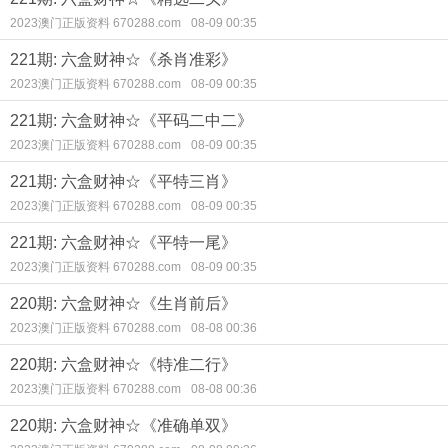
2023澳门正版资料 670288.com
08-09 00:35
221期: 六盒财神☆《杀肖准彩》
2023澳门正版资料 670288.com
08-09 00:35
221期: 六盒财神☆《平码二中二》
2023澳门正版资料 670288.com
08-09 00:35
221期: 六盒财神☆《平特三肖》
2023澳门正版资料 670288.com
08-09 00:35
221期: 六盒财神☆《平特一尾》
2023澳门正版资料 670288.com
08-09 00:35
220期: 六盒财神☆《生肖前后》
2023澳门正版资料 670288.com
08-08 00:36
220期: 六盒财神☆《特准二行》
2023澳门正版资料 670288.com
08-08 00:36
220期: 六盒财神☆《准确单双》