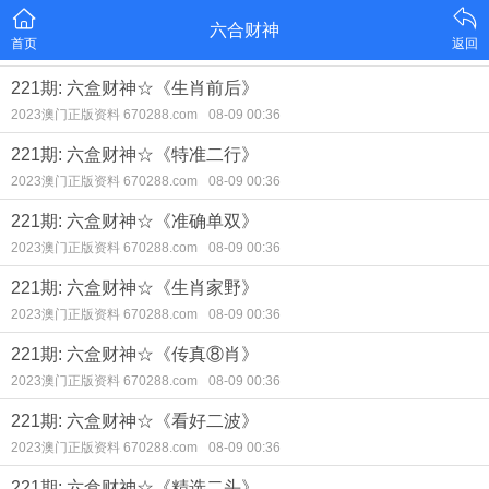
六合财神
首页
返回
221期: 六盒财神☆《生肖前后》
2023澳门正版资料 670288.com
08-09 00:36
221期: 六盒财神☆《特准二行》
2023澳门正版资料 670288.com
08-09 00:36
221期: 六盒财神☆《准确单双》
2023澳门正版资料 670288.com
08-09 00:36
221期: 六盒财神☆《生肖家野》
2023澳门正版资料 670288.com
08-09 00:36
221期: 六盒财神☆《传真⑧肖》
2023澳门正版资料 670288.com
08-09 00:36
221期: 六盒财神☆《看好二波》
2023澳门正版资料 670288.com
08-09 00:36
221期: 六盒财神☆《精选二头》