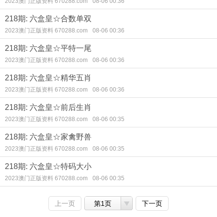
2023澳门正版资料 670288.com
08-06 00:36
218期: 六盒皇☆合数单双
2023澳门正版资料 670288.com
08-06 00:36
218期: 六盒皇☆平特一尾
2023澳门正版资料 670288.com
08-06 00:36
218期: 六盒皇☆精华五肖
2023澳门正版资料 670288.com
08-06 00:36
218期: 六盒皇☆前后生肖
2023澳门正版资料 670288.com
08-06 00:35
218期: 六盒皇☆家禽野兽
2023澳门正版资料 670288.com
08-06 00:35
218期: 六盒皇☆特码大小
2023澳门正版资料 670288.com
08-06 00:35
上一页
第1页
下一页