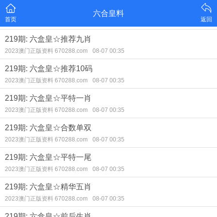
六合皇料
首页
返回
219期: 六盒皇☆推荐九肖
2023澳门正版资料 670288.com
08-07 00:35
219期: 六盒皇☆推荐10码
2023澳门正版资料 670288.com
08-07 00:35
219期: 六盒皇☆平特一肖
2023澳门正版资料 670288.com
08-07 00:35
219期: 六盒皇☆合数单双
2023澳门正版资料 670288.com
08-07 00:35
219期: 六盒皇☆平特一尾
2023澳门正版资料 670288.com
08-07 00:35
219期: 六盒皇☆精华五肖
2023澳门正版资料 670288.com
08-07 00:35
219期: 六盒皇☆前后生肖