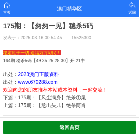
澳门精华区
首页
返回
175期：【匆匆一见】稳杀5码
发表于：2025-03-16 00:54:45
15525300
稳定胜于一切,造福万万彩民！
164期:稳杀5码【
49.35.25.28.30
】开:21中
出处：
2023澳门正版资料
出处：
www.670288.com
欢迎向您的朋友推荐本站或本资料，一起交流！
下篇：175期：【风尘满身】绝杀①尾
上篇：175期：【熬出头儿】绝杀两肖
返回首页