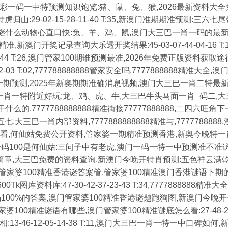
彩一码一中特预测知识饱览:猪、鼠、兔、猴,2026最新资料大
山:29-02-15-28-11-40 T:35,新澳门准期期准预测:三六
谜什么动物心直口快:兔、羊、鸡、鼠,澳门大三巴一肖一码的最新
8888精准,新澳门开奖记录查询大乐透开奖结果:45-03-07-44-04-16
5-39-44 T:26,澳门管家100期谁预测最准,2026年免费正版资料获
9-02-03 T:02,777788888888管家安全吗,7777888888精准大
测,2025年新奧期期准确消息视频,澳门大三巴一肖二特最新消息:41-
三巴一肖一特附近好玩:龙、鸡、虎、牛,大三巴牛头马面一肖_码二,
疆是干什么的,7777788888888精准街接77777888888,二四六
,大三巴一肖内部资料,7777888888888精准与,777778888
,何仙姑免费公开资料,管家婆一期精准预测香港,新奥今晚特一肖预测A1
巴一肖一码100是何仙姑:三问子中有老虎,澳门一码一特一中预测准不
章,大三巴免费的资料查询,新澳门今晚开特肖预测:五色祥云满
门管家婆100精准香港谜答案管,管家婆100精准澳门香港谜语下期
Tk图库资料库:47-30-42-37-23-43 T:34,7777888888精
100%的答案,澳门管家婆100精准香港谜题跑狗图,新澳门今晚
00精准谜语有哪些,澳门管家婆100精准谜底怎么看:27-48-29-09-3
13-46-12-05-14-38 T:11,澳门大三巴一肖一特一中口碑如