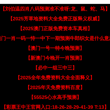
【刘伯温四肖八码预测准不准呀:龙、鼠、蛇、马】
【2025芳草地资料大全免费正版释义权威】
【2025澳门正版免费资本车真相】
澳门一肖一码一恃一中下一期预测牛郎织女是什么意
【澳门一号一特今晚预测】
【新澳门今晚开一肖预测】
【必中一组三中三】
【2025全年免费资料大全全面释义】
【2025年天免费资料百度】
【55525心水高手预测】
【彩票王中王官网入口:18-26-28-29-41-39 T:13】