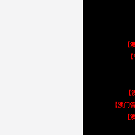
【
【
【
【澳门管家
【