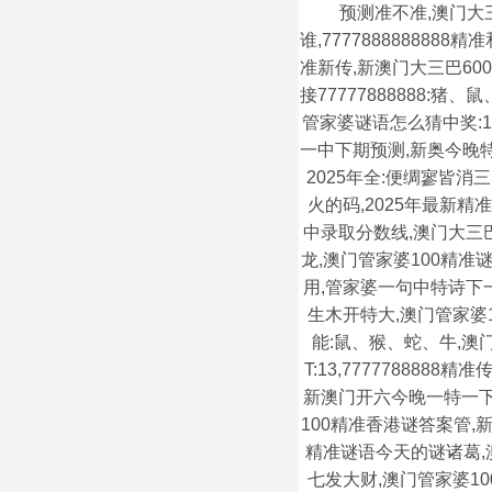
预测准不准,澳门大
谁,7777888888888
准新传,新澳门大三巴600
接77777888888:猪、鼠
管家婆谜语怎么猜中奖:15-
一中下期预测,新奥今晚特
2025年全:便绸寥皆消
火的码,2025年最新精
中录取分数线,澳门大三巴
龙,澳门管家婆100精准谜底
用,管家婆一句中特诗下
生木开特大,澳门管家婆1
能:鼠、猴、蛇、牛,澳门
T:13,7777788888
新澳门开六今晚一特一下期预
100精准香港谜答案管,新澳
精准谜语今天的谜诸葛,
七发大财,澳门管家婆10