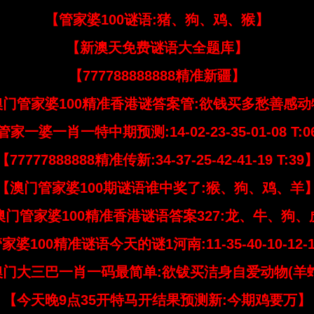
【管家婆100谜语:猪、狗、鸡、猴】
【新澳天免费谜语大全题库】
【777788888888精准新疆】
澳门管家婆100精准香港谜答案管:欲钱买多愁善感动
管家一婆一肖一特中期预测:14-02-23-35-01-08 T:0
【77777888888精准传新:34-37-25-42-41-19 T:39
【澳门管家婆100期谜语谁中奖了:猴、狗、鸡、羊
澳门管家婆100精准香港谜语答案327:龙、牛、狗、
婆100精准谜语今天的谜1河南:11-35-40-10-12-19
澳门大三巴一肖一码最简单:欲钹买洁身自爱动物(羊蛇
【今天晚9点35开特马开结果预测新:今期鸡要万】