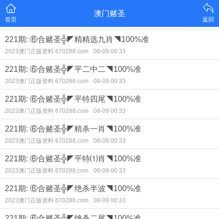
澳门赌圣
首页
返回
221期: ⑥合赌圣╬◤精精选九肖◥100%准
2023澳门正版资料 670288.com
08-09 00:33
221期: ⑥合赌圣╬◤平二中二◥100%准
2023澳门正版资料 670288.com
08-09 00:33
221期: ⑥合赌圣╬◤平特四尾◥100%准
2023澳门正版资料 670288.com
08-09 00:33
221期: ⑥合赌圣╬◤精杀一肖◥100%准
2023澳门正版资料 670288.com
08-09 00:33
221期: ⑥合赌圣╬◤平特⑴肖◥100%准
2023澳门正版资料 670288.com
08-09 00:33
221期: ⑥合赌圣╬◤绝杀半波◥100%准
2023澳门正版资料 670288.com
08-09 00:33
221期: ⑥合赌圣╬◤绝杀二尾◥100%准