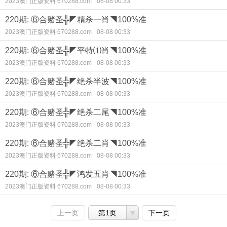
2023澳门正版资料 670288.com
08-08 00:33
220期: ⑥合赌圣╬◤精杀一肖◥100%准
2023澳门正版资料 670288.com
08-08 00:33
220期: ⑥合赌圣╬◤平特⑴肖◥100%准
2023澳门正版资料 670288.com
08-08 00:33
220期: ⑥合赌圣╬◤绝杀半波◥100%准
2023澳门正版资料 670288.com
08-08 00:33
220期: ⑥合赌圣╬◤绝杀二尾◥100%准
2023澳门正版资料 670288.com
08-08 00:33
220期: ⑥合赌圣╬◤绝杀二肖◥100%准
2023澳门正版资料 670288.com
08-08 00:33
220期: ⑥合赌圣╬◤鸿发五肖◥100%准
2023澳门正版资料 670288.com
08-08 00:33
上一页
第1页
下一页