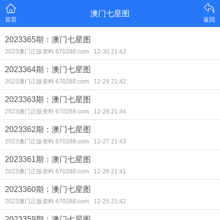
澳门七星图
首页
返回
2023365期：澳门七星图
2023澳门正版资料 670288.com
12-30 21:42
2023364期：澳门七星图
2023澳门正版资料 670288.com
12-29 21:42
2023363期：澳门七星图
2023澳门正版资料 670288.com
12-28 21:44
2023362期：澳门七星图
2023澳门正版资料 670288.com
12-27 21:43
2023361期：澳门七星图
2023澳门正版资料 670288.com
12-26 21:41
2023360期：澳门七星图
2023澳门正版资料 670288.com
12-25 21:42
2023359期：澳门七星图