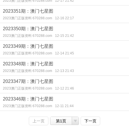
2023澳门正版资料 670288.com
12-17 21:42
2023351期：澳门七星图
2023澳门正版资料 670288.com
12-16 22:17
2023350期：澳门七星图
2023澳门正版资料 670288.com
12-15 21:42
2023349期：澳门七星图
2023澳门正版资料 670288.com
12-14 21:45
2023348期：澳门七星图
2023澳门正版资料 670288.com
12-13 21:43
2023347期：澳门七星图
2023澳门正版资料 670288.com
12-12 21:46
2023346期：澳门七星图
2023澳门正版资料 670288.com
12-11 21:44
上一页
第1页
下一页