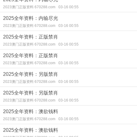
2023澳门正版资料 670288.com
03-16 00:55
2025全年资料：内输尽光
2023澳门正版资料 670288.com
03-16 00:55
2025全年资料：正版禁肖
2023澳门正版资料 670288.com
03-16 00:55
2025全年资料：正版禁肖
2023澳门正版资料 670288.com
03-16 00:55
2025全年资料：另版禁肖
2023澳门正版资料 670288.com
03-16 00:55
2025全年资料：另版禁肖
2023澳门正版资料 670288.com
03-16 00:55
2025全年资料：澳欲钱料
2023澳门正版资料 670288.com
03-16 00:55
2025全年资料：澳欲钱料