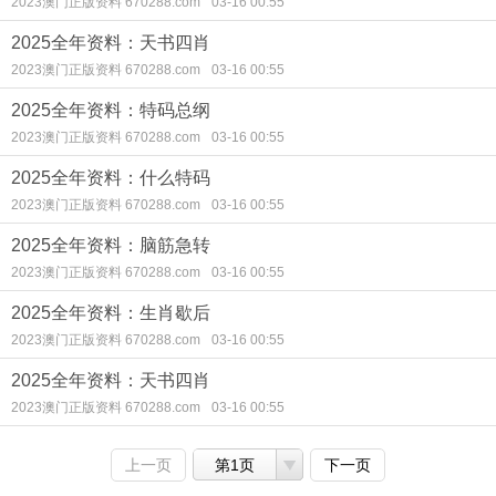
2023澳门正版资料 670288.com
03-16 00:55
2025全年资料：天书四肖
2023澳门正版资料 670288.com
03-16 00:55
2025全年资料：特码总纲
2023澳门正版资料 670288.com
03-16 00:55
2025全年资料：什么特码
2023澳门正版资料 670288.com
03-16 00:55
2025全年资料：脑筋急转
2023澳门正版资料 670288.com
03-16 00:55
2025全年资料：生肖歇后
2023澳门正版资料 670288.com
03-16 00:55
2025全年资料：天书四肖
2023澳门正版资料 670288.com
03-16 00:55
上一页
第1页
下一页