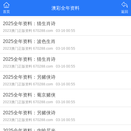
澳彩全年资料
首页
返回
2025全年资料：猜生肖诗
2023澳门正版资料 670288.com
03-16 00:55
2025全年资料：波色生肖
2023澳门正版资料 670288.com
03-16 00:55
2025全年资料：猜生肖诗
2023澳门正版资料 670288.com
03-16 00:55
2025全年资料：另赌侠诗
2023澳门正版资料 670288.com
03-16 00:55
2025全年资料：葡京赌侠
2023澳门正版资料 670288.com
03-16 00:55
2025全年资料：另赌侠诗
2023澳门正版资料 670288.com
03-16 00:55
2025全年资料：内输尽光