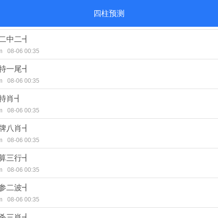
四柱预测
平二中二┫
m
08-06 00:35
平特一尾┫
m
08-06 00:35
平特肖┫
m
08-06 00:35
王牌八肖┫
m
08-06 00:35
神算三行┫
m
08-06 00:35
必参二波┫
m
08-06 00:35
精杀三肖┫