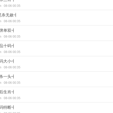
m
08-06 00:35
3尾杀无赦┫
m
08-06 00:35
品牌单双┫
m
08-06 00:35
极品十码┫
m
08-06 00:35
特码大小┫
m
08-06 00:35
稳杀一头┫
m
08-06 00:35
前后生肖┫
m
08-06 00:35
特码特断┫