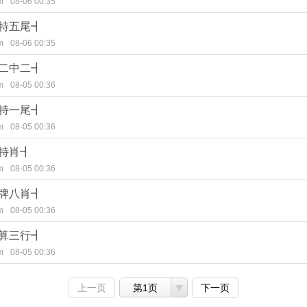
m
08-06 00:35
中特五尾┫
m
08-06 00:35
平二中二┫
m
08-05 00:36
平特一尾┫
m
08-05 00:36
平特肖┫
m
08-05 00:36
王牌八肖┫
m
08-05 00:36
神算三行┫
m
08-05 00:36
上一页
第1页
下一页