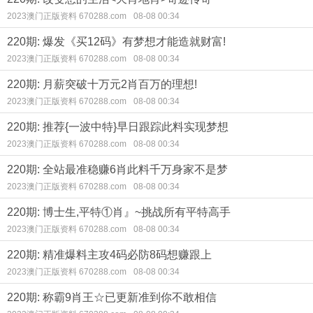
2023澳门正版资料 670288.com
08-08 00:34
220期: 爆发《买12码》有梦想才能造就财富!
2023澳门正版资料 670288.com
08-08 00:34
220期: 月薪突破十万元2肖百万的理想!
2023澳门正版资料 670288.com
08-08 00:34
220期: 推荐{一波中特}早日跟踪此料实现梦想
2023澳门正版资料 670288.com
08-08 00:34
220期: 全站最准稳赚6肖此料千万身家不是梦
2023澳门正版资料 670288.com
08-08 00:34
220期: 博士生,平特①肖』~挑战所有平特高手
2023澳门正版资料 670288.com
08-08 00:34
220期: 精准爆料主攻4码必防8码想赚跟上
2023澳门正版资料 670288.com
08-08 00:34
220期: 称霸9肖王☆已更新准到你不敢相信