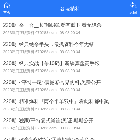
各坛精料
首页
返回
220期: 杀一合▂长期跟踪,看有重下,看无绝杀
2023澳门正版资料 670288.com
08-08 00:34
220期: 经典绝杀半头→最拽资料今年无错
2023澳门正版资料 670288.com
08-08 00:34
220期: 经典实战【杀10码】新铁算盘高手坛
2023澳门正版资料 670288.com
08-08 00:34
220期: <平特一尾>震撼⑥合界的料,免费公开
2023澳门正版资料 670288.com
08-08 00:34
220期: 精准爆料『两个半单双中』看此料都中奖
2023澳门正版资料 670288.com
08-08 00:34
220期: 独家(平特复式肖连)见证,期期公开
2023澳门正版资料 670288.com
08-08 00:34
220期: 改变您的生活<天肖地肖>奇迹传奇