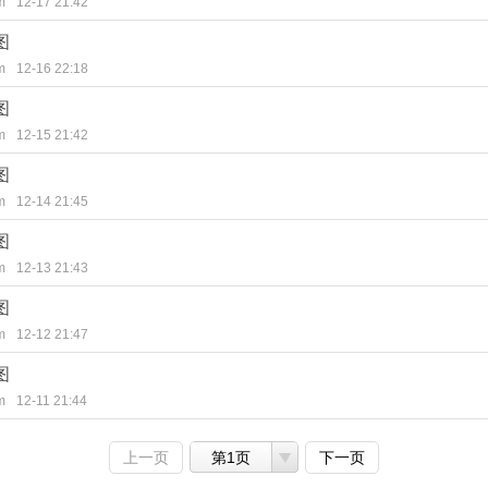
m
12-17 21:42
图
m
12-16 22:18
图
m
12-15 21:42
图
m
12-14 21:45
图
m
12-13 21:43
图
m
12-12 21:47
图
m
12-11 21:44
上一页
第1页
下一页