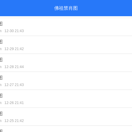
佛祖禁肖图
图
m
12-30 21:43
图
m
12-29 21:42
图
m
12-28 21:44
图
m
12-27 21:43
图
m
12-26 21:41
图
m
12-25 21:42
图