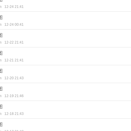
m
12-24 21:41
图
m
12-24 00:41
图
m
12-22 21:41
图
m
12-21 21:41
图
m
12-20 21:43
图
m
12-19 21:46
图
m
12-18 21:43
图